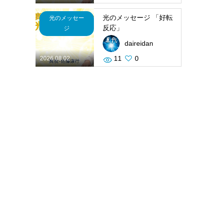
光のメッセージ 「好転
光のメッセー
反応」
ジ
daireidan
11
0
2026.08.02