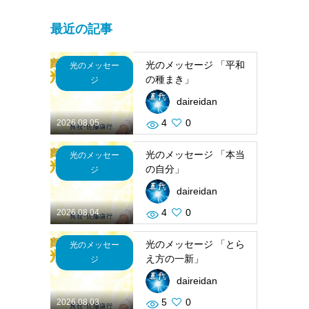
最近の記事
光のメッセージ 「平和
光のメッセー
の種まき」
ジ
daireidan
4
0
2026.08.05
光のメッセージ 「本当
光のメッセー
の自分」
ジ
daireidan
4
0
2026.08.04
光のメッセージ 「とら
光のメッセー
え方の一新」
ジ
daireidan
5
0
2026.08.03