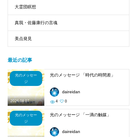
大霊団瞑想
真我・佐藤康行の言魂
美点発見
最近の記事
光のメッセージ 「時代の時間差」
光のメッセー
ジ
daireidan
2026.08.07
4
0
光のメッセージ 「一滴の触媒」
光のメッセー
ジ
daireidan