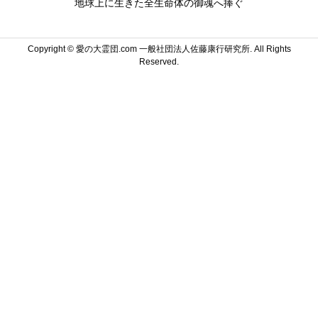
地球上に生きた全生命体の御魂へ捧ぐ
Copyright ©
愛の大霊団.com 一般社団法人佐藤康行研究所. All Rights
Reserved.