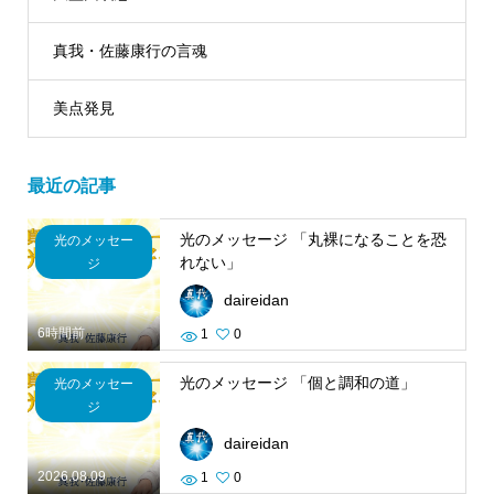
真我・佐藤康行の言魂
美点発見
最近の記事
光のメッセージ 「丸裸になることを恐
光のメッセー
れない」
ジ
daireidan
6時間前
1
0
光のメッセージ 「個と調和の道」
光のメッセー
ジ
daireidan
2026.08.09
1
0