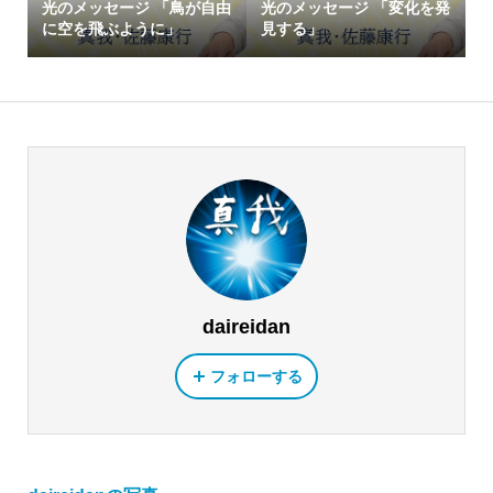
光のメッセージ 「鳥が自由
光のメッセージ 「変化を発
に空を飛ぶように」
見する」
daireidan
フォローする