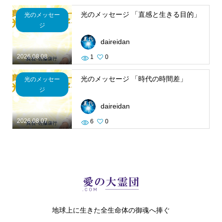
光のメッセージ 「直感と生きる目的」
光のメッセー
ジ
daireidan
2026.08.08
1
0
光のメッセージ 「時代の時間差」
光のメッセー
ジ
daireidan
2026.08.07
6
0
地球上に生きた全生命体の御魂へ捧ぐ