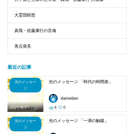
大霊団瞑想
真我・佐藤康行の言魂
美点発見
最近の記事
光のメッセージ 「時代の時間差」
光のメッセー
ジ
daireidan
2026.08.07
4
0
光のメッセージ 「一滴の触媒」
光のメッセー
ジ