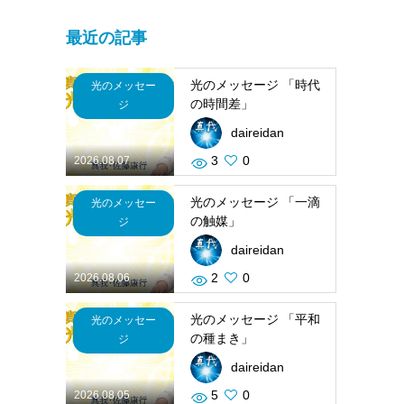
最近の記事
光のメッセージ 「時代
光のメッセー
の時間差」
ジ
daireidan
3
0
2026.08.07
光のメッセージ 「一滴
光のメッセー
の触媒」
ジ
daireidan
2
0
2026.08.06
光のメッセージ 「平和
光のメッセー
の種まき」
ジ
daireidan
5
0
2026.08.05