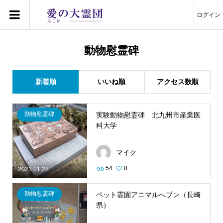
ログイン
動物慰霊碑
新着順
いいね順
アクセス数順
動物慰霊碑
実験動物慰霊碑 北九州市産業医
科大学
マイク
54
8
2023.01.28
動物慰霊碑
ペット霊園アニマルへブン（長崎
県）