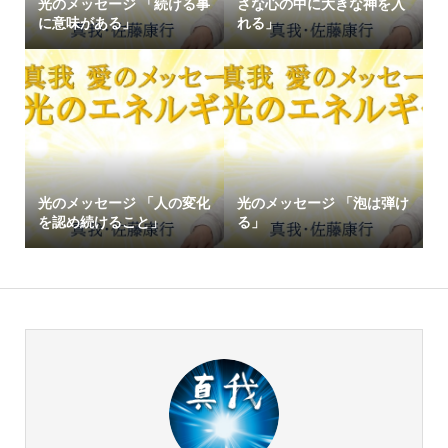
光のメッセージ 「続ける事
さな心の中に大きな神を入
に意味がある」
れる」
光のメッセージ 「人の変化
光のメッセージ 「泡は弾け
を認め続けること」
る」