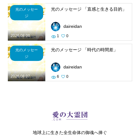
光のメッセージ 「直感と生きる目的」
光のメッセー
ジ
daireidan
2026.08.08
1
0
光のメッセージ 「時代の時間差」
光のメッセー
ジ
daireidan
2026.08.07
6
0
地球上に生きた全生命体の御魂へ捧ぐ