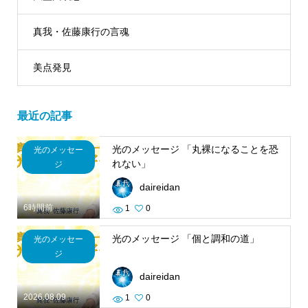
真我・佐藤康行の言魂
美点発見
最近の記事
光のメッセージ 「丸裸になることを恐
光のメッセー
れない」
ジ
daireidan
6時間前
1
0
光のメッセージ 「個と調和の道」
光のメッセー
ジ
daireidan
2026.08.09
1
0