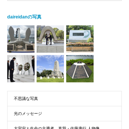
daireidanの写真
不思議な写真
光のメッセージ
大宇宙と生命の主導者 真我・佐藤康行 人物像