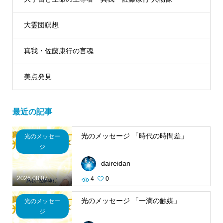
大霊団瞑想
真我・佐藤康行の言魂
美点発見
最近の記事
光のメッセージ 「時代の時間差」
光のメッセー
ジ
daireidan
2026.08.07
4
0
光のメッセージ 「一滴の触媒」
光のメッセー
ジ