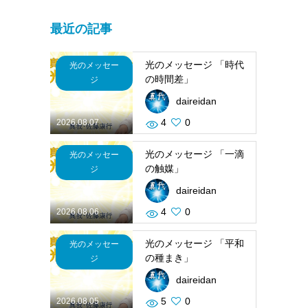
最近の記事
光のメッセージ 「時代
光のメッセー
の時間差」
ジ
daireidan
4
0
2026.08.07
光のメッセージ 「一滴
光のメッセー
の触媒」
ジ
daireidan
4
0
2026.08.06
光のメッセージ 「平和
光のメッセー
の種まき」
ジ
daireidan
5
0
2026.08.05