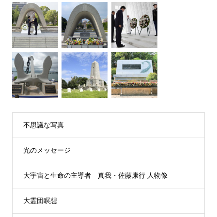
不思議な写真
光のメッセージ
大宇宙と生命の主導者 真我・佐藤康行 人物像
大霊団瞑想