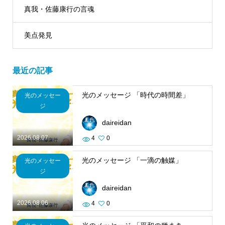
真我・佐藤康行の言魂
美点発見
最近の記事
光のメッセージ 「時代の時間差」
光のメッセー
ジ
daireidan
2026.08.07
4
0
光のメッセージ 「一滴の触媒」
光のメッセー
ジ
daireidan
2026.08.06
4
0