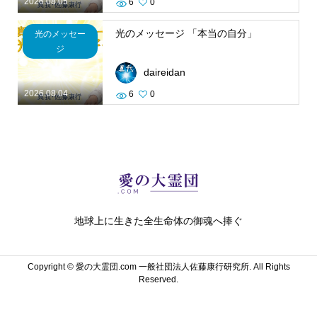
2026.08.05
6
0
光のメッセージ 「本当の自分」
光のメッセー
ジ
daireidan
2026.08.04
6
0
地球上に生きた全生命体の御魂へ捧ぐ
Copyright ©
愛の大霊団.com 一般社団法人佐藤康行研究所. All Rights
Reserved.