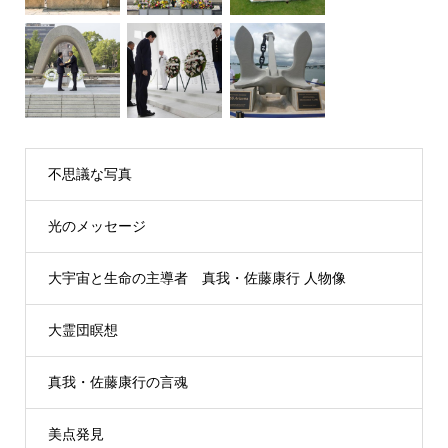
不思議な写真
光のメッセージ
大宇宙と生命の主導者 真我・佐藤康行 人物像
大霊団瞑想
真我・佐藤康行の言魂
美点発見