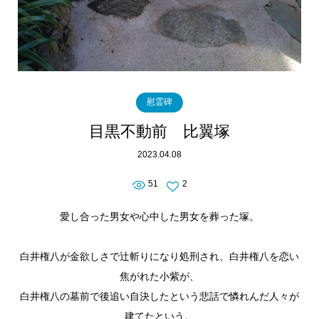
慰霊碑
目黒不動前 比翼塚
2023.04.08
51
2
愛し合った男女や心中した男女を葬った塚。
白井権八が金欲しさで辻斬りになり処刑され、白井権八を恋い
焦がれた小紫が、
白井権八の墓前で後追い自決したという悲話で憐れんだ人々が
建てたという。