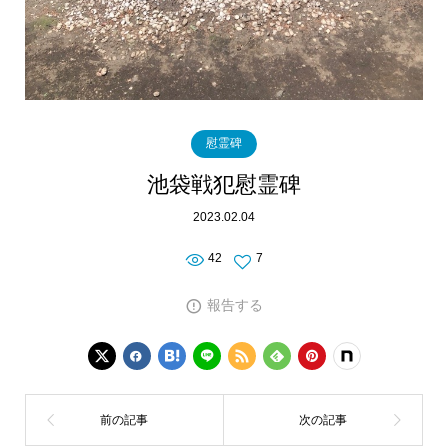
慰霊碑
池袋戦犯慰霊碑
2023.02.04
42
7
報告する