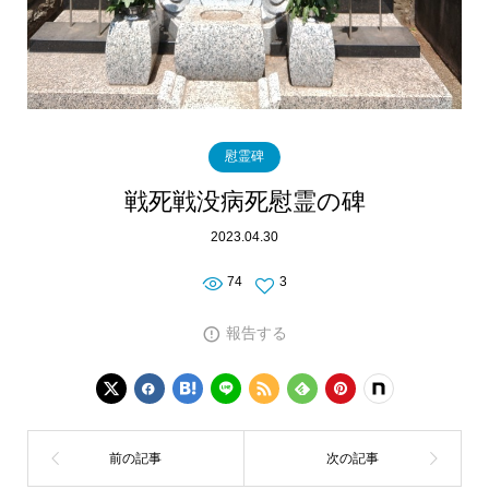
慰霊碑
戦死戦没病死慰霊の碑
2023.04.30
74
3
報告する