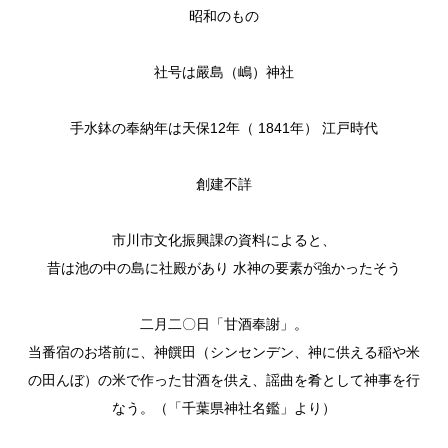
昭和のもの
社号は嚴島（嶋）神社
手水鉢の奉納年は天保12年（ 1841年） 江戸時代
創建不詳
市川市文化振興課の資料によると、
昔は池の中の島に社殿があり 水神の要素が強かったそう
二月二〇日「甘酒奉謝」。
当番宿のお塔前に、神饌田（シンセンデン、神に供える稲や米
の田んぼ）の米で作った甘酒を供え、謡曲を肴として神事を行
なう。（「千葉県神社名鑑」より）