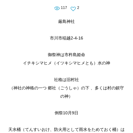
117
2
厳島神社
市川市稲越2-4-16
御祭神は市杵島姫命
イチキシマヒメ（イツキシマヒメとも）水の神
社格は旧村社
（神社の神格の一つ 郷社（ごうしゃ）の下 、多くは村の鎮守
の神）
例祭10月9日
天水桶（てんすいおけ、防火用として雨水をためておく桶）は