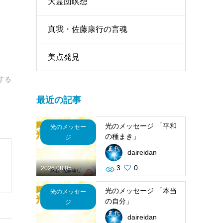
大霊団瞑想
真我・佐藤康行の言魂
美点発見
する
最近の記事
光のメッセージ 「平和
光のメッセー
の種まき」
ジ
daireidan
3
0
2026.08.05
光のメッセージ 「本当
光のメッセー
の自分」
ジ
daireidan