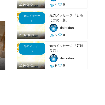
4
0
2026.08.04
光のメッセージ 「とら
光のメッセー
え方の一新」
ジ
daireidan
5
0
2026.08.03
光のメッセージ 「好転
光のメッセー
反応」
ジ
daireidan
9
0
2026.08.02