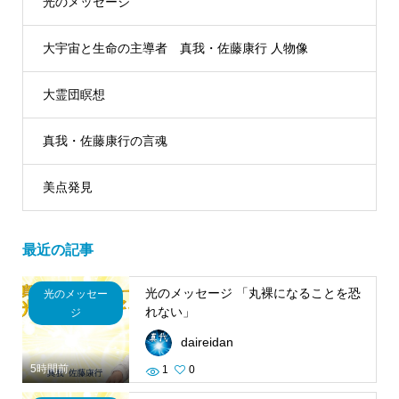
光のメッセージ
大宇宙と生命の主導者 真我・佐藤康行 人物像
大霊団瞑想
真我・佐藤康行の言魂
美点発見
最近の記事
光のメッセージ 「丸裸になることを恐
光のメッセー
れない」
ジ
daireidan
5時間前
1
0