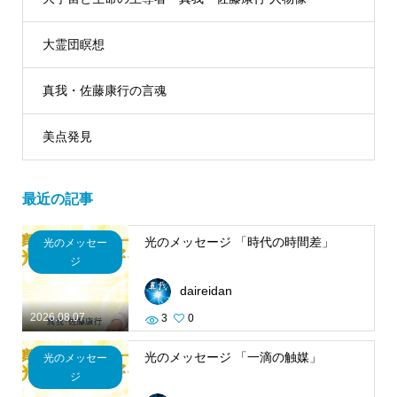
大霊団瞑想
真我・佐藤康行の言魂
美点発見
最近の記事
光のメッセージ 「時代の時間差」
光のメッセー
ジ
daireidan
2026.08.07
3
0
光のメッセージ 「一滴の触媒」
光のメッセー
ジ