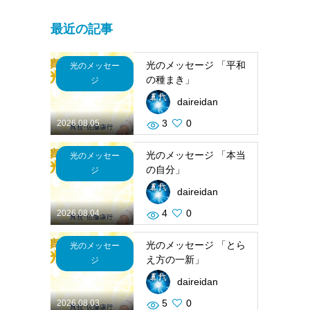
最近の記事
光のメッセージ 「平和
光のメッセー
の種まき」
ジ
daireidan
3
0
2026.08.05
光のメッセージ 「本当
光のメッセー
の自分」
ジ
daireidan
4
0
2026.08.04
光のメッセージ 「とら
光のメッセー
え方の一新」
ジ
daireidan
5
0
2026.08.03