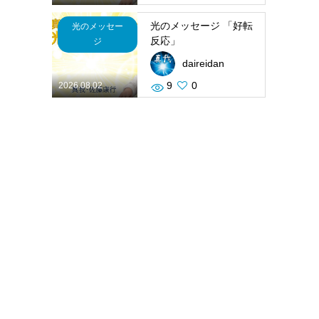
光のメッセージ 「好転
光のメッセー
反応」
ジ
daireidan
9
0
2026.08.02