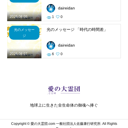
daireidan
2026.08.08
1
0
光のメッセージ 「時代の時間差」
光のメッセー
ジ
daireidan
2026.08.07
6
0
地球上に生きた全生命体の御魂へ捧ぐ
Copyright ©
愛の大霊団.com 一般社団法人佐藤康行研究所. All Rights