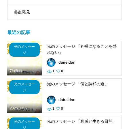
美点発見
最近の記事
光のメッセージ 「丸裸になることを恐
光のメッセー
れない」
ジ
daireidan
7時間前
1
0
光のメッセージ 「個と調和の道」
光のメッセー
ジ
daireidan
2026.08.09
1
0
光のメッセージ 「直感と生きる目的」
光のメッセー
ジ