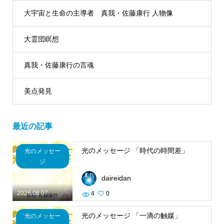
大宇宙と生命の主導者 真我・佐藤康行 人物像
大霊団瞑想
真我・佐藤康行の言魂
美点発見
最近の記事
光のメッセージ 「時代の時間差」
光のメッセー
ジ
daireidan
2026.08.07
4
0
光のメッセージ 「一滴の触媒」
光のメッセー