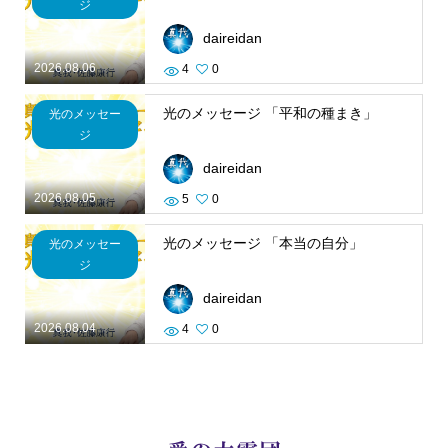
ジ
daireidan
2026.08.06
4
0
光のメッセージ 「平和の種まき」
光のメッセー
ジ
daireidan
2026.08.05
5
0
光のメッセージ 「本当の自分」
光のメッセー
ジ
daireidan
2026.08.04
4
0