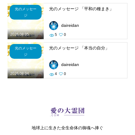
光のメッセージ 「平和の種まき」
光のメッセー
ジ
daireidan
2026.08.05
5
0
光のメッセージ 「本当の自分」
光のメッセー
ジ
daireidan
2026.08.04
4
0
地球上に生きた全生命体の御魂へ捧ぐ