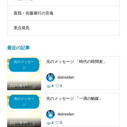
真我・佐藤康行の言魂
美点発見
最近の記事
光のメッセージ 「時代の時間差」
光のメッセー
ジ
daireidan
2026.08.07
4
0
光のメッセージ 「一滴の触媒」
光のメッセー
ジ
daireidan
2026.08.06
4
0