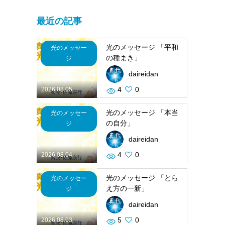
最近の記事
光のメッセージ 「平和
光のメッセー
の種まき」
ジ
daireidan
4
0
2026.08.05
光のメッセージ 「本当
光のメッセー
の自分」
ジ
daireidan
4
0
2026.08.04
光のメッセージ 「とら
光のメッセー
え方の一新」
ジ
daireidan
5
0
2026.08.03