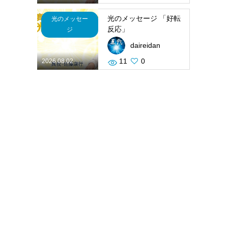
光のメッセージ 「好転
光のメッセー
反応」
ジ
daireidan
11
0
2026.08.02